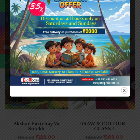
Related Products
-20%
-20%
Akshar Parichay Va
DRAW & COLOUR –
Sulekh
CLASS 1
₹
128.00
₹
168.00
₹
160.00
₹
210.00