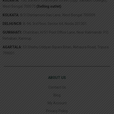
KOLKATA:
10B, Bankim Chatterjee Street (Opp. Sanskrit College),
West Bengal 700073
(Selling outlet)
.
KOLKATA:
8/3 Chintamoni Das Lane, West Bengal 700009.
DELHI/NCR:
B-94, 3rd Floor, Sector 64, Noida 201301.
GUWAHATI:
Chatribari, H/51 Post Office Lane, Near Kalimandir. P.O.
Rehabari, Kamrup.
AGARTALA:
53 Shishu Uddyan Bipani Bitan, Akhaura Road, Tripura
799001.
ABOUT US
Contact Us
Blog
My Account
Privacy Policy