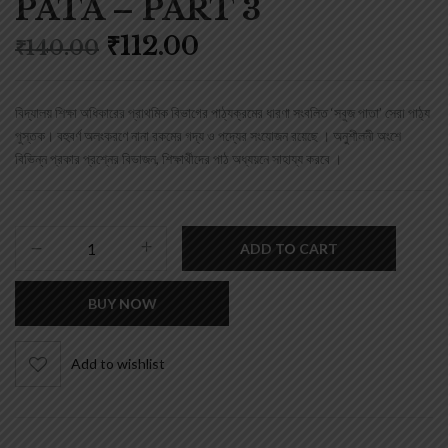
PATA – PART 3
₹
112.00
₹
140.00
বিদ্যালয় শিক্ষা অধিকারের প্রাথমিক বিভাগের পাঠ্যক্রমের ধারণা সংবলিত ‘সবুজ পাতা’ সেরা পাঠ্য
পুস্তক। বহুবর্ণ অলংকরণে নানা রকমের গদ্য ও পদ্যের সংযোজন রয়েছে । অনুশীলনী অংশে
বিভিন্ন প্রকার প্রশ্নের বিভাজন, শিক্ষার্থীদের পাঠ অধ্যয়নে সাহায্য করবে ।
ADD TO CART
BUY NOW
Add to wishlist