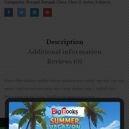
Categories:
Bengali
,
Bengali
,
Class
,
Class 3
,
Junior
,
Subjects
Description
Additional information
Reviews (0)
বিদ্যালয় শিক্ষা অধিকারের প্রাথমিক বিভাগের পাঠ্যক্রমের ধারণা সংবলিত ‘সবুজ পাতা’ সেরা পাঠ্য
পুস্তক। বহুবর্ণ অলংকরণে নানা রকমের গদ্য ও পদ্যের সংযোজন রয়েছে । অনুশীলনী অংশে
বিভিন্ন প্রকার প্রশ্নের বিভাজন, শিক্ষার্থীদের পাঠ অধ্যয়নে সাহায্য করবে ।
←