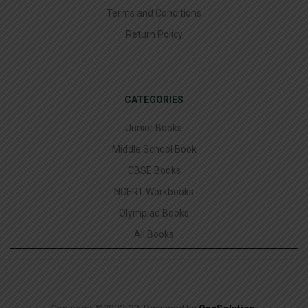
Terms and Conditions
Return Policy
CATEGORIES
Junior Books
Middle School Book
CBSE Books
NCERT Workbooks
Olympiad Books
All Books